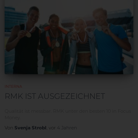
INTERNA
RMK IST AUSGEZEICHNET
Qualität ist messbar. RMK unter den besten 10 in Focus
Money.
Svenja Strobl
Von
, vor
4 Jahren