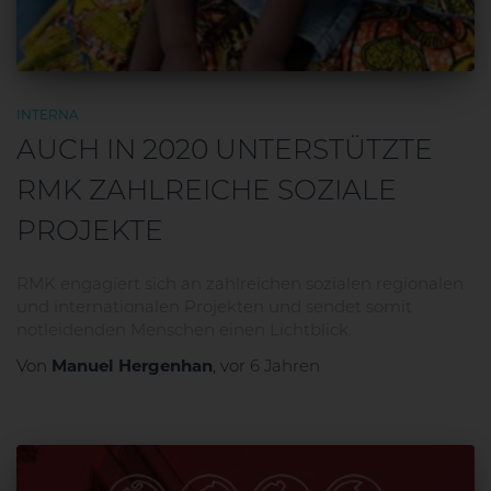
INTERNA
AUCH IN 2020 UNTERSTÜTZTE
RMK ZAHLREICHE SOZIALE
PROJEKTE
RMK engagiert sich an zahlreichen sozialen regionalen
und internationalen Projekten und sendet somit
notleidenden Menschen einen Lichtblick.
Manuel Hergenhan
Von
, vor
6 Jahren