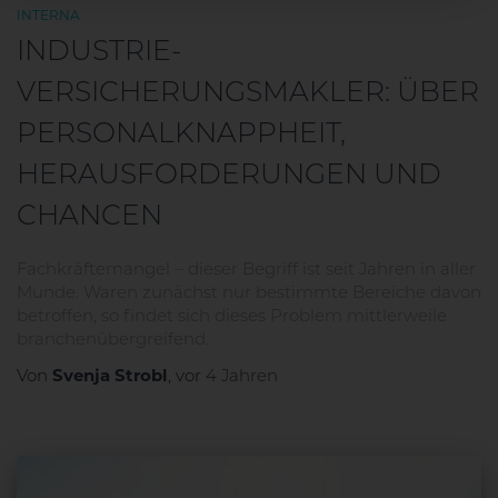
INTERNA
INDUSTRIE-
VERSICHERUNGSMAKLER: ÜBER
PERSONALKNAPPHEIT,
HERAUSFORDERUNGEN UND
CHANCEN
Fachkräftemangel – dieser Begriff ist seit Jahren in aller
Munde. Waren zunächst nur bestimmte Bereiche davon
betroffen, so findet sich dieses Problem mittlerweile
branchenübergreifend.
Svenja Strobl
Von
, vor
4 Jahren