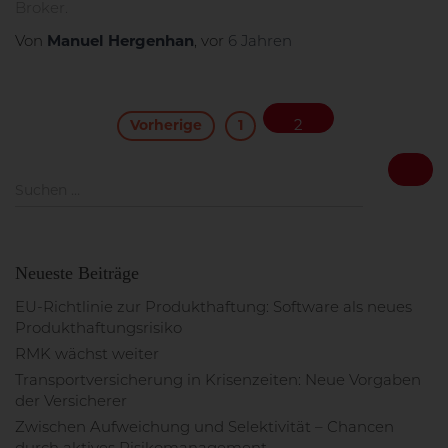
Broker.
Manuel Hergenhan
Von
, vor
6 Jahren
BEITRAGSNAVIGATION
2
Vorherige
1
S
Suchen …
u
c
h
e
Neueste Beiträge
n
n
EU-Richtlinie zur Produkthaftung: Software als neues
a
Produkthaftungsrisiko
c
RMK wächst weiter
h
Transportversicherung in Krisenzeiten: Neue Vorgaben
:
der Versicherer
Zwischen Aufweichung und Selektivität – Chancen