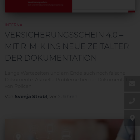
INTERNA
VERSICHERUNGSSCHEIN 4.0 –
MIT R-M-K INS NEUE ZEITALTER
DE
DER DOKUMENTATION
EN
Lange Wartezeiten und am Ende auch noch falsche
Dokumente. Aktuelle Probleme bei der Dokumentation
von Policen.
Svenja Strobl
Von
, vor
5 Jahren