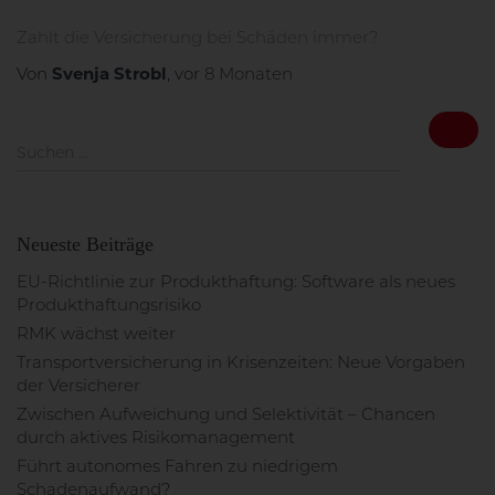
Zahlt die Versicherung bei Schäden immer?
Svenja Strobl
Von
, vor
8 Monaten
S
Suchen …
u
c
h
e
Neueste Beiträge
n
n
EU-Richtlinie zur Produkthaftung: Software als neues
a
Produkthaftungsrisiko
c
RMK wächst weiter
h
Transportversicherung in Krisenzeiten: Neue Vorgaben
:
der Versicherer
Zwischen Aufweichung und Selektivität – Chancen
durch aktives Risikomanagement
Führt autonomes Fahren zu niedrigem
Schadenaufwand?