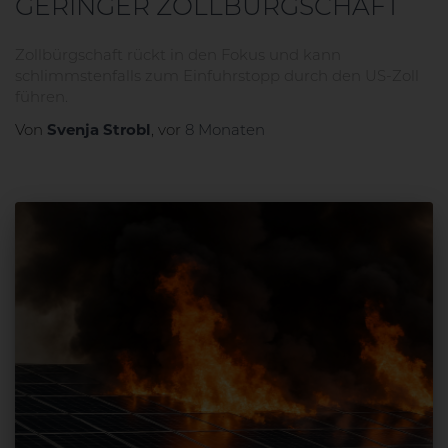
GERINGER ZOLLBÜRGSCHAFT
Zollbürgschaft rückt in den Fokus und kann
schlimmstenfalls zum Einfuhrstopp durch den US-Zoll
führen.
Svenja Strobl
Von
, vor
8 Monaten