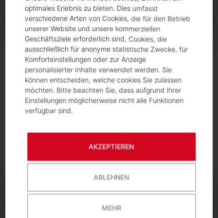
optimales Erlebnis zu bieten. Dies umfasst
verschiedene Arten von Cookies, die für den Betrieb
unserer Website und unsere kommerziellen
Geschäftsziele erforderlich sind, Cookies, die
ausschließlich für anonyme statistische Zwecke, für
INTERNA
Komforteinstellungen oder zur Anzeige
VERABSCHIEDUNG UND NEUES
personalisierter Inhalte verwendet werden. Sie
können entscheiden, welche cookies Sie zulassen
GESICHT
möchten. Bitte beachten Sie, dass aufgrund Ihrer
Einstellungen möglicherweise nicht alle Funktionen
verfügbar sind.
Frischer Wind und neue Ideen – wir begrüßen Jessica
Lampl
Svenja Strobl
Von
, vor
8 Monaten
AKZEPTIEREN
ABLEHNEN
MEHR