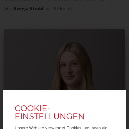
Svenja Strobl
Von
, vor
8 Monaten
Unsere Website verwendet Cookies, um Ihnen ein