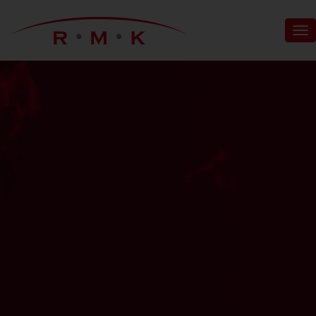
N
A
V
I
G
A
T
I
O
N
U
M
S
C
H
A
L
T
E