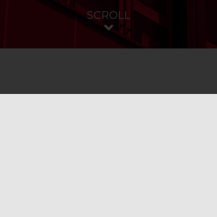
SCROLL
Radloff, Meier & Kollegen Versicherungsmakler
GmbH
Lina-Ammon-Straße 19B
90471 Nürnberg
Telefon
+49 911 37 65 03 – 0
Fax
+49 911 37 65 03 – 33
E-Mail
info@r-m-k.de
Sie finden unser Büro im 5. Stock.
Jetzt Standort auf Google Maps ansehen