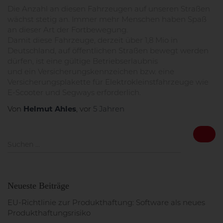
Die Anzahl an diesen Fahrzeugen auf unseren Straßen
wächst stetig an. Immer mehr Menschen haben Spaß
an dieser Art der Fortbewegung.
Damit diese Fahrzeuge, derzeit über 1,8 Mio in
Deutschland, auf öffentlichen Straßen bewegt werden
dürfen, ist eine gültige Betriebserlaubnis
und ein Versicherungskennzeichen bzw. eine
Versicherungsplakette für Elektrokleinstfahrzeuge wie
E-Scooter und Segways erforderlich.
Helmut Ahles
Von
, vor
5 Jahren
S
Suchen …
u
c
h
e
Neueste Beiträge
n
n
EU-Richtlinie zur Produkthaftung: Software als neues
a
Produkthaftungsrisiko