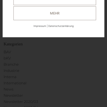
Oktober 2020
August 2020
MEHR
Juli 2020
April 2020
Impressum
|
Datenschutzerklärung
Februar 2020
Kategorien
BAV
bKV
Branche
Industrie
Interna
International
News
Newsletter
Newsletter 2020/03