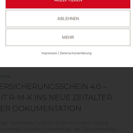
LUTKATASTROPHE IN
ABLEHNEN
EUTSCHLAND
tarkregen – was soll da schon passieren?“
MEHR
on
Svenja Strobl
, vor
5 Jahren
Impressum
|
Datenschutzerklärung
TERNA
ERSICHERUNGSSCHEIN 4.0 –
IT R-M-K INS NEUE ZEITALTER
ER DOKUMENTATION
nge Wartezeiten und am Ende auch noch falsche
kumente. Aktuelle Probleme bei der Dokumentation