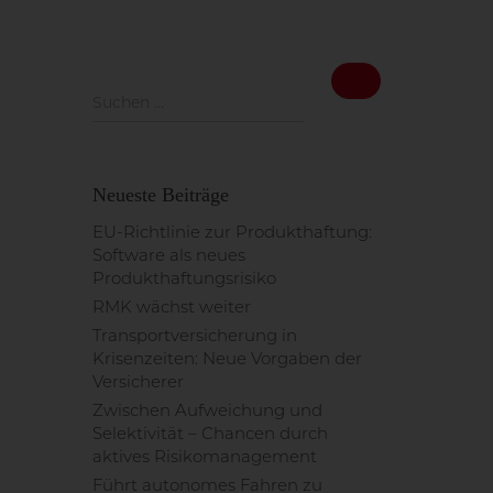
S
Suchen …
u
c
h
e
Neueste Beiträge
n
n
EU-Richtlinie zur Produkthaftung:
a
Software als neues
c
Produkthaftungsrisiko
h
RMK wächst weiter
:
Transportversicherung in
Krisenzeiten: Neue Vorgaben der
Versicherer
Zwischen Aufweichung und
Selektivität – Chancen durch
aktives Risikomanagement
Führt autonomes Fahren zu