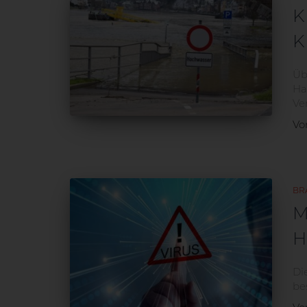
K
K
Üb
Ha
Ve
V
BR
M
H
Di
be