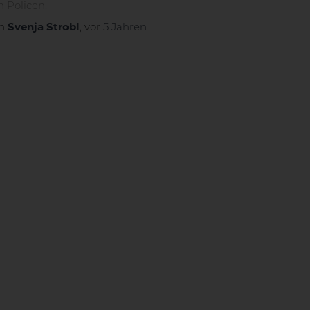
n Policen.
on
Svenja Strobl
, vor
5 Jahren