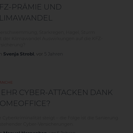
FZ-PRÄMIE UND
LIMAWANDEL
erschwemmung, Starkregen, Hagel, Sturm
t der Klimawandel Auswirkungen auf die KFZ-
rsicherung?
on
Svenja Strobl
, vor
5 Jahren
ANCHE
EHR CYBER-ATTACKEN DANK
OMEOFFICE?
e Cyberkriminalität steigt – die Folge ist die Sanierung
stehender Cyber-Versicherungen.