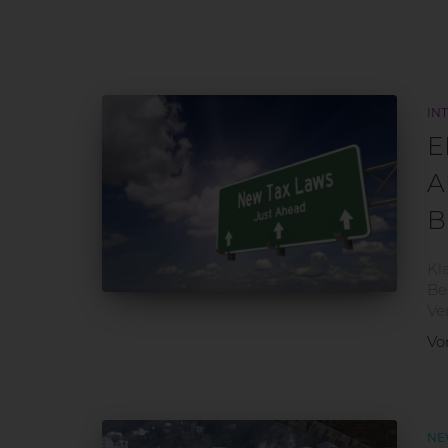
HOME
ÜBER RMK
TEAM
KONZEPTE
BAV
IN
E
A
B
Kl
Be
Ve
V
NE