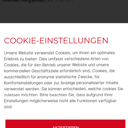
on
Manuel Hergenhan
, vor
5 Jahren
V
RUNDFÄHIGKEITSABSICHERUN
 – DIE ALTERNATIVE FÜR
Unsere Website verwendet Cookies, um Ihnen ein optimales
EWERBLICHE MITARBEITER
Erlebnis zu bieten. Dies umfasst verschiedene Arten von
Cookies, die für den Betrieb unserer Website und unsere
kommerziellen Geschäftsziele erforderlich sind, Cookies, die
itdem das Finanzministerium neben der betrieblichen
ausschließlich für anonyme statistische Zwecke, für
rufsunfähigkeits-absicherung auch die
Komforteinstellungen oder zur Anzeige personalisierter Inhalte
undfähigkeits-absicherung zulässt, erlebt dieser
verwendet werden. Sie können entscheiden, welche cookies Sie
reich einen wahren Boom.
zulassen möchten. Bitte beachten Sie, dass aufgrund Ihrer
on
Svenja Strobl
, vor
5 Jahren
Einstellungen möglicherweise nicht alle Funktionen verfügbar
sind.
DUSTRIE
AKZEPTIEREN