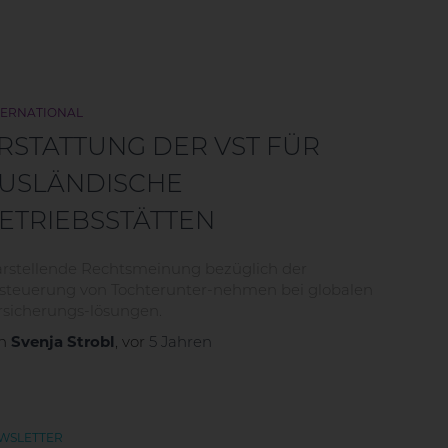
KARRIERE
INFOPORTAL
KONTAKT
EXTRANET
TERNATIONAL
RSTATTUNG DER VST FÜR
USLÄNDISCHE
ETRIEBSSTÄTTEN
arstellende Rechtsmeinung bezüglich der
steuerung von Tochterunter-nehmen bei globalen
rsicherungs-lösungen.
on
Svenja Strobl
, vor
5 Jahren
WSLETTER