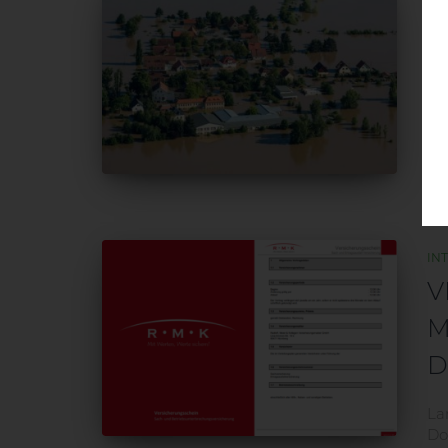
F
D
„S
V
IN
V
M
D
La
Do