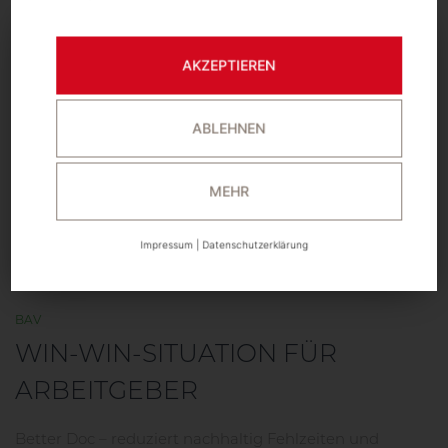
AKZEPTIEREN
ABLEHNEN
MEHR
Impressum
|
Datenschutzerklärung
BAV
WIN-WIN-SITUATION FÜR
ARBEITGEBER
Better Doc – reduziert nachhaltig Fehlzeiten und