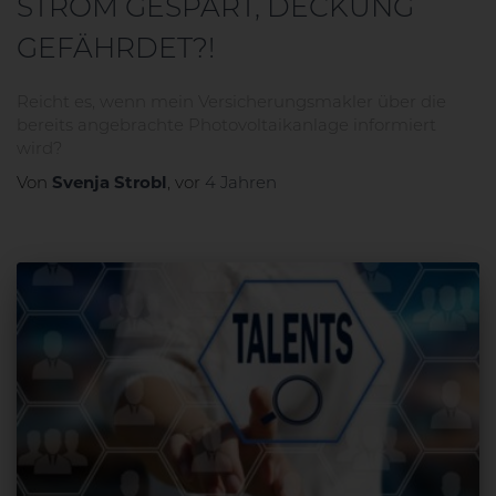
STROM GESPART, DECKUNG
GEFÄHRDET?!
Reicht es, wenn mein Versicherungsmakler über die
bereits angebrachte Photovoltaikanlage informiert
wird?
Von
Svenja Strobl
, vor
4 Jahren