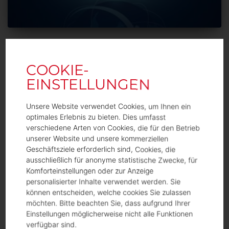
INTERNATIONAL
MEHR WETTBEWERB DURCH
STRATEGIEWECHSEL BEI
INTERNATIONALEN
Unsere Website verwendet Cookies, um Ihnen ein
optimales Erlebnis zu bieten. Dies umfasst
PROGRAMMEN
verschiedene Arten von Cookies, die für den Betrieb
unserer Website und unsere kommerziellen
Die Preise in nahezu allen Sparten der
Geschäftsziele erforderlich sind, Cookies, die
Industrieversicherung steigen teils drastisch. Wie Sie
ausschließlich für anonyme statistische Zwecke, für
durch eine andere Strategie mehr Wettbewerb
Komforteinstellungen oder zur Anzeige
erzeugen.
personalisierter Inhalte verwendet werden. Sie
können entscheiden, welche cookies Sie zulassen
Von
Svenja Strobl
, vor
4 Jahren
möchten. Bitte beachten Sie, dass aufgrund Ihrer
Einstellungen möglicherweise nicht alle Funktionen
verfügbar sind.