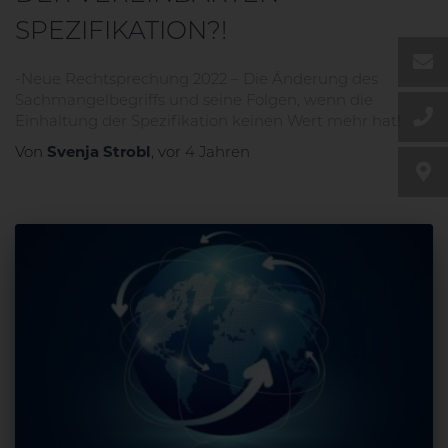
EN
SPEZIFIKATION?!
-Neue Rechtsprechung 2022 – Die Änderung des
Sachmangelbegriffs und seine Folgen, wenn die
Einhaltung der Spezifikation keinen Wert mehr hat!
Von
Svenja Strobl
, vor
4 Jahren