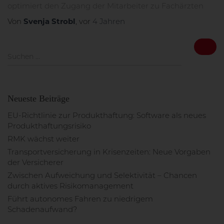
optimiert den Zugang der Mitarbeiter zu Fachärzten
Von
Svenja Strobl
, vor
4 Jahren
S
Suchen …
u
c
h
e
Neueste Beiträge
n
n
EU-Richtlinie zur Produkthaftung: Software als neues
a
Produkthaftungsrisiko
c
RMK wächst weiter
h
Transportversicherung in Krisenzeiten: Neue Vorgaben
:
der Versicherer
Zwischen Aufweichung und Selektivität – Chancen
durch aktives Risikomanagement
Führt autonomes Fahren zu niedrigem
Schadenaufwand?