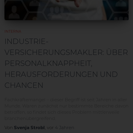
INTERNA
INDUSTRIE-
VERSICHERUNGSMAKLER: ÜBER
PERSONALKNAPPHEIT,
HERAUSFORDERUNGEN UND
CHANCEN
Fachkräftemangel – dieser Begriff ist seit Jahren in aller
Munde. Waren zunächst nur bestimmte Bereiche davon
betroffen, so findet sich dieses Problem mittlerweile
branchenübergreifend.
Von
Svenja Strobl
, vor
4 Jahren