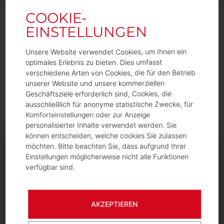
INDUSTRIE
KONZENTRATION AM
MAKLERMARKT
Unsere Website verwendet Cookies, um Ihnen ein
optimales Erlebnis zu bieten. Dies umfasst
Fast täglich ist es in der Presse zu lesen: Makler A kauft
verschiedene Arten von Cookies, die für den Betrieb
Makler B auf. Wieder ein Marktteilnehmer weniger …
unserer Website und unsere kommerziellen
Svenja Strobl
Geschäftsziele erforderlich sind, Cookies, die
Von
, vor
3 Jahren
ausschließlich für anonyme statistische Zwecke, für
Komforteinstellungen oder zur Anzeige
personalisierter Inhalte verwendet werden. Sie
können entscheiden, welche cookies Sie zulassen
möchten. Bitte beachten Sie, dass aufgrund Ihrer
Einstellungen möglicherweise nicht alle Funktionen
verfügbar sind.
AKZEPTIEREN