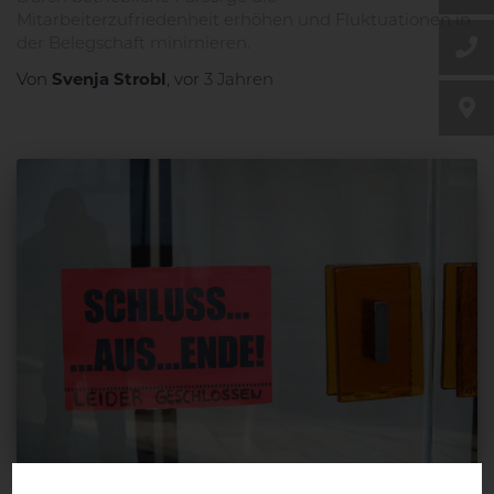
Mitarbeiterzufriedenheit erhöhen und Fluktuationen in
der Belegschaft minimieren.
Svenja Strobl
Von
, vor
3 Jahren