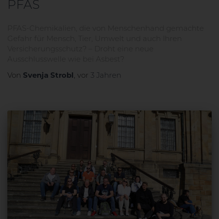
PFAS
PFAS-Chemikalien, die von Menschenhand gemachte
Gefahr für Mensch, Tier, Umwelt und auch Ihren
Versicherungsschutz? – Droht eine neue
Ausschlusswelle wie bei Asbest?
Svenja Strobl
Von
, vor
3 Jahren