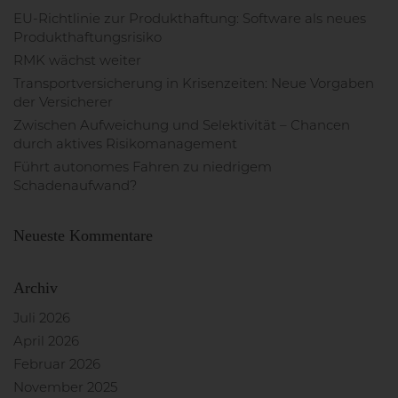
n
n
EU-Richtlinie zur Produkthaftung: Software als neues
a
Produkthaftungsrisiko
c
RMK wächst weiter
h
Transportversicherung in Krisenzeiten: Neue Vorgaben
:
der Versicherer
Zwischen Aufweichung und Selektivität – Chancen
durch aktives Risikomanagement
Führt autonomes Fahren zu niedrigem
Schadenaufwand?
Neueste Kommentare
Archiv
Juli 2026
April 2026
Februar 2026
November 2025