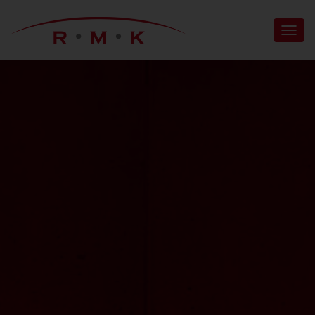
N
A
V
I
G
A
T
I
O
N
U
M
S
C
H
A
L
T
E