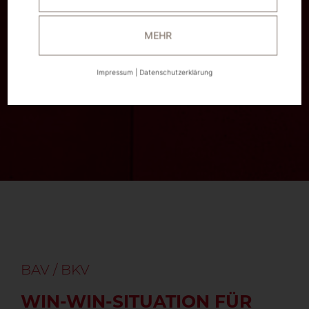
MEHR
Impressum
|
Datenschutzerklärung
BAV / BKV
WIN-WIN-SITUATION FÜR