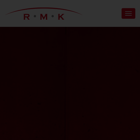
N
A
V
I
G
A
T
I
O
N
U
M
S
C
H
A
L
T
E